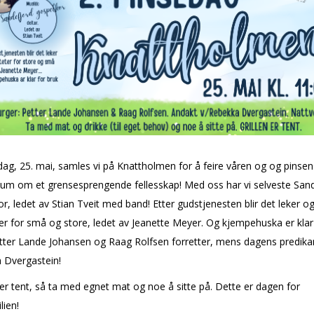
dag, 25. mai, samles vi på Knattholmen for å feire våren og og pinsen
ium om et grensesprengende fellesskap! Med oss har vi selveste San
r, ledet av Stian Tveit med band! Etter gudstjenesten blir det leker o
ter for små og store, ledet av Jeanette Meyer. Og kjempehuska er klar
etter Lande Johansen og Raag Rolfsen forretter, mens dagens predika
 Dvergastein!
 er tent, så ta med egnet mat og noe å sitte på. Dette er dagen for
lien!