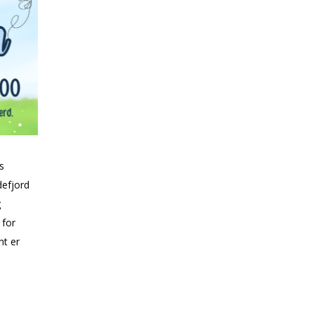
s
defjord
g
 for
nt er