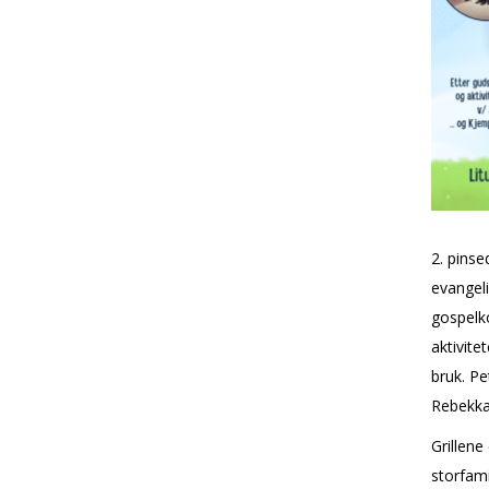
2. pinse
evangel
gospelko
aktivite
bruk. P
Rebekka
Grillene
storfami