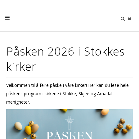
DÅP - BRYLLUP - GRAVFERD
Påsken 2026 i Stokkes
KONFIRMASJON
kirker
BARN
UNGDOM
Velkommen til å feire påske i våre kirker! Her kan du lese hele
DIAKONI
påskens program i kirkene i Stokke, Skjee og Arnadal
KIRKEMUSIKK
menigheter.
OM OSS