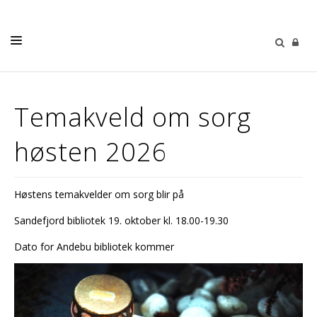
DÅP - BRYLLUP - GRAVFERD
Temakveld om sorg
KONFIRMASJON
høsten 2026
BARN
UNGDOM
Høstens temakvelder om sorg blir på
DIAKONI
Sandefjord bibliotek 19. oktober kl. 18.00-19.30
KIRKEMUSIKK
Dato for Andebu bibliotek kommer
OM OSS