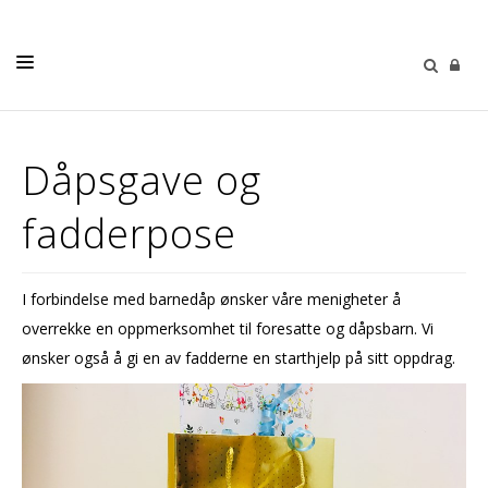
DÅP - BRYLLUP - GRAVFERD
Dåpsgave og
KONFIRMASJON
fadderpose
BARN
UNGDOM
I forbindelse med barnedåp ønsker våre menigheter å
DIAKONI
overrekke en oppmerksomhet til foresatte og dåpsbarn. Vi
KIRKEMUSIKK
ønsker også å gi en av fadderne en starthjelp på sitt oppdrag.
OM OSS